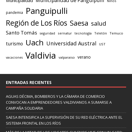
Municipalidad de Panguipulli
Municipalidad
Niños
Panguipulli
pandemia
Región de Los Ríos
Saesa
salud
Santo Tomás
seguridad
sernatur
tecnología
Teletón
Temuco
Uach
Universidad Austral
turismo
UST
Valdivia
verano
valparaiso
vacaciones
ENTRADAS RECIENTES
AGUAS DÉCIMA, BOMBEROS Y LA CÁMARA DE COMERCIO
CONVOCAN A EMPRENDEDORES VALDIVIANOS A SUMARSE A
CAMPAÑA SOLIDARIA
SAESA INTENSIFICA LA SUPERVISIÓN DE SU RED ELÉCTRICA ANTE EL
SISTEMA FRONTAL EN LOS RÍOS