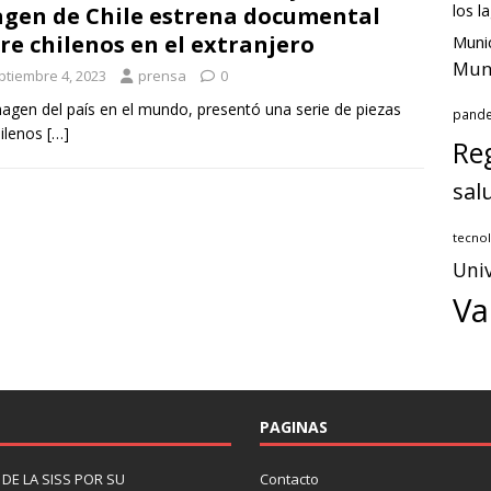
los l
gen de Chile estrena documental
re chilenos en el extranjero
Munic
Muni
ptiembre 4, 2023
prensa
0
magen del país en el mundo, presentó una serie de piezas
pand
hilenos
[…]
Reg
sal
tecnol
Univ
Va
PAGINAS
DE LA SISS POR SU
Contacto