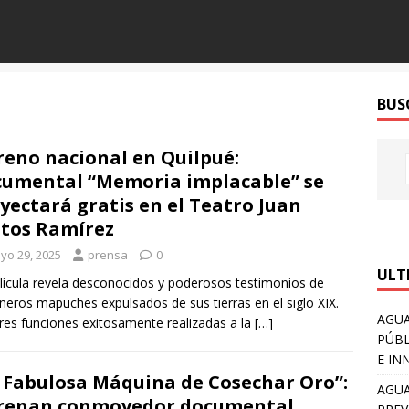
BUS
reno nacional en Quilpué:
umental “Memoria implacable” se
yectará gratis en el Teatro Juan
tos Ramírez
yo 29, 2025
prensa
0
ULT
lícula revela desconocidos y poderosos testimonios de
oneros mapuches expulsados de sus tierras en el siglo XIX.
AGUA
res funciones exitosamente realizadas a la
[…]
PÚBL
E IN
 Fabulosa Máquina de Cosechar Oro”:
AGUA
renan conmovedor documental