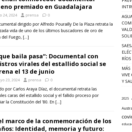
PREV
leno premiado en Guadalajara
INTR
io 24, 2024
prensa
0
AGUA
COM
cumental dirigido por Alfredo Pourailly De la Plaza retrata la
VALD
zada vida de uno de los últimos buscadores de oro de
SOLI
a del Fuego,
[…]
SAES
ELÉC
 que baila pasa”: Documental con
RÍOS
istros virales del estallido social se
MÁS 
rena el 13 de junio
VIVE
yo 23, 2024
prensa
0
Y SA
ido por Carlos Araya Díaz, el documental retrata las
ples caras del estallido social y el fallido proceso por
2025
ar la Constitución del ’80. En
[…]
Austra
covi
el marco de la conmemoración de los
educa
años: Identidad, memoria y futuro: