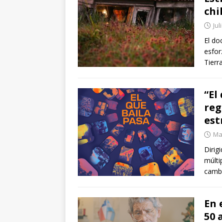
chi
Jul
El do
esfor
Tierr
“El
reg
est
Ma
Dirig
múlti
cambi
En 
50 