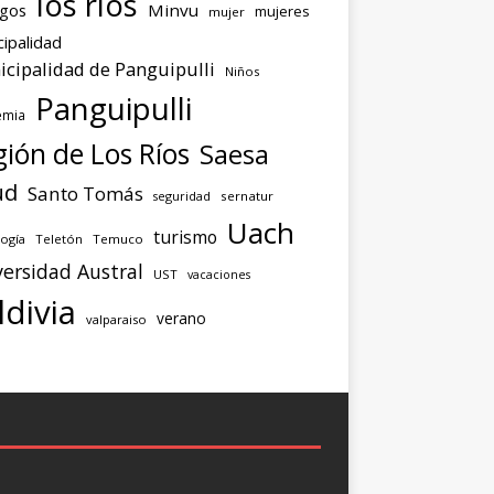
los ríos
agos
Minvu
mujeres
mujer
ipalidad
cipalidad de Panguipulli
Niños
Panguipulli
emia
ión de Los Ríos
Saesa
ud
Santo Tomás
seguridad
sernatur
Uach
turismo
ogía
Teletón
Temuco
ersidad Austral
UST
vacaciones
ldivia
verano
valparaiso