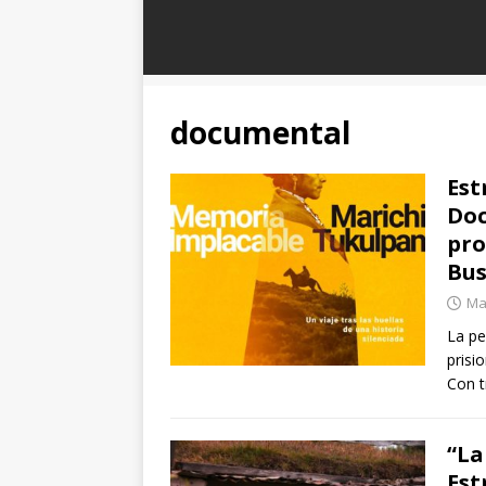
documental
Est
Doc
pro
Bus
Ma
La pe
prisi
Con t
“La
Est