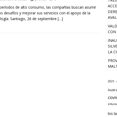
TRES
ACCE
períodos de alto consumo, las compañías buscan asumir
DERE
s desafíos y mejorar sus servicios con el apoyo de la
AVA
logía. Santiago, 26 de septiembre
[…]
VALD
CON 
INAU
SILV
LA C
PROV
MALT
2025
Austra
covi
educac
los l