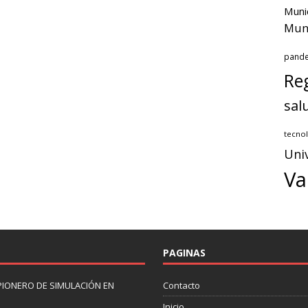
Muni
Muni
pand
Reg
sal
tecnol
Uni
Va
PAGINAS
PIONERO DE SIMULACIÓN EN
Contacto
Inicio