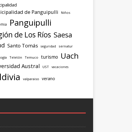
cipalidad
cipalidad de Panguipulli
Niños
Panguipulli
emia
ión de Los Ríos
Saesa
ud
Santo Tomás
seguridad
sernatur
Uach
turismo
ogía
Teletón
Temuco
versidad Austral
UST
vacaciones
ldivia
verano
valparaiso