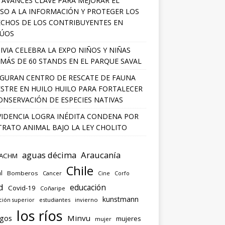
 AVANCES CLAVE PARA MEJORAR EL
SO A LA INFORMACIÓN Y PROTEGER LOS
CHOS DE LOS CONTRIBUYENTES EN
LÚOS
IVIA CELEBRA LA EXPO NIÑOS Y NIÑAS
MÁS DE 60 STANDS EN EL PARQUE SAVAL
GURAN CENTRO DE RESCATE DE FAUNA
ESTRE EN HUILO HUILO PARA FORTALECER
ONSERVACIÓN DE ESPECIES NATIVAS
IDENCIA LOGRA INÉDITA CONDENA POR
RATO ANIMAL BAJO LA LEY CHOLITO
aguas décima
Araucanía
ACHM
Chile
l
Bomberos
Cancer
Corfo
Cine
d
educación
Covid-19
Coñaripe
kunstmann
ión superior
estudiantes
invierno
los ríos
agos
Minvu
mujeres
mujer