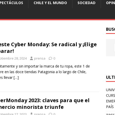
SPECTÁCULOS
CHILE Y EL MUNDO
SOCIEDAD
OPIN
BUS
este Cyber Monday: Se radical y ¡Elige
arar!
ptiembre 28, 2024
prensa
0
itamente y sin importar la marca de tu ropa, este 1 de
re en las doce tiendas Patagonia a lo largo de Chile,
ULT
s llevar
[…]
UNIV
CURS
erMonday 2023: claves para que el
EMER
ercio minorista triunfe
PAÍS
ptiembre 27, 2023
prensa
0