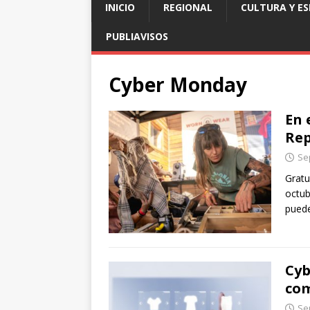
INICIO
REGIONAL
CULTURA Y E
PUBLIAVISOS
Cyber Monday
En 
Rep
Se
Gratu
octub
puede
Cyb
com
Se