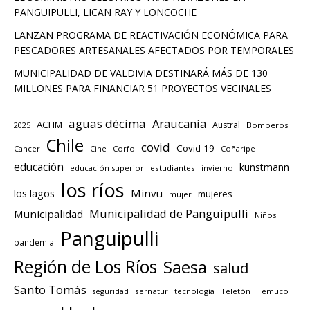
PANGUIPULLI, LICAN RAY Y LONCOCHE
LANZAN PROGRAMA DE REACTIVACIÓN ECONÓMICA PARA
PESCADORES ARTESANALES AFECTADOS POR TEMPORALES
MUNICIPALIDAD DE VALDIVIA DESTINARÁ MÁS DE 130
MILLONES PARA FINANCIAR 51 PROYECTOS VECINALES
aguas décima
Araucanía
ACHM
Austral
2025
Bomberos
Chile
covid
Covid-19
Cancer
Corfo
Coñaripe
Cine
educación
kunstmann
educación superior
estudiantes
invierno
los ríos
los lagos
Minvu
mujeres
mujer
Municipalidad de Panguipulli
Municipalidad
Niños
Panguipulli
pandemia
Región de Los Ríos
Saesa
salud
Santo Tomás
seguridad
sernatur
tecnología
Teletón
Temuco