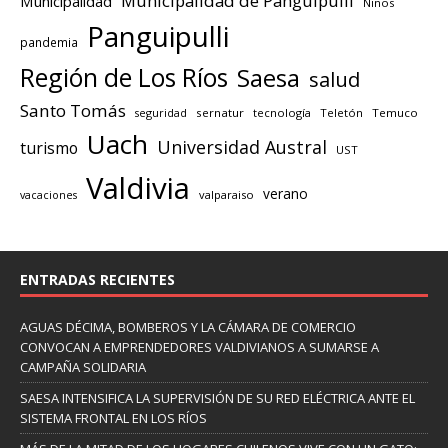
Municipalidad de Panguipulli
Municipalidad
Niños
Panguipulli
pandemia
Región de Los Ríos
Saesa
salud
Santo Tomás
seguridad
sernatur
tecnología
Teletón
Temuco
Uach
Universidad Austral
turismo
UST
Valdivia
verano
valparaiso
vacaciones
ENTRADAS RECIENTES
AGUAS DÉCIMA, BOMBEROS Y LA CÁMARA DE COMERCIO
CONVOCAN A EMPRENDEDORES VALDIVIANOS A SUMARSE A
CAMPAÑA SOLIDARIA
SAESA INTENSIFICA LA SUPERVISIÓN DE SU RED ELÉCTRICA ANTE EL
SISTEMA FRONTAL EN LOS RÍOS