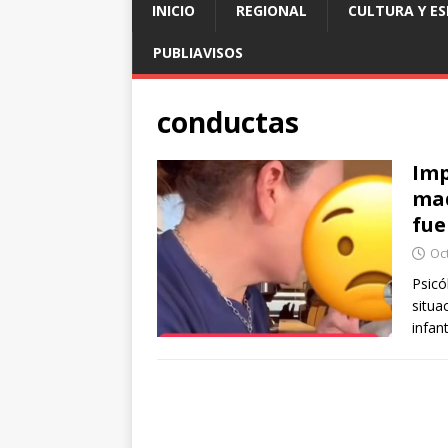
INICIO
REGIONAL
CULTURA Y E
PUBLIAVISOS
conductas
Imp
mad
fue
Oc
Psicó
situa
infan