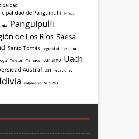
cipalidad
cipalidad de Panguipulli
Niños
Panguipulli
emia
ión de Los Ríos
Saesa
ud
Santo Tomás
seguridad
sernatur
Uach
turismo
ogía
Teletón
Temuco
versidad Austral
UST
vacaciones
ldivia
verano
valparaiso