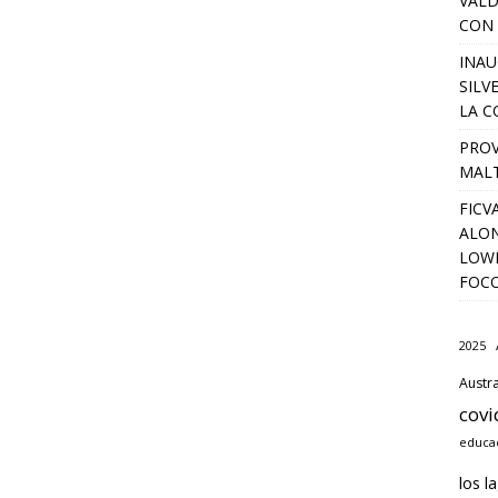
VALD
CON 
INAU
SILV
LA C
PROV
MALT
FICV
ALON
LOWD
FOC
2025
Austra
covi
educac
los l