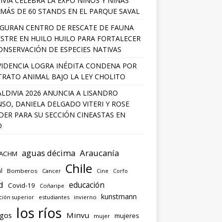
IVIA CELEBRA LA EXPO NIÑOS Y NIÑAS
MÁS DE 60 STANDS EN EL PARQUE SAVAL
GURAN CENTRO DE RESCATE DE FAUNA
ESTRE EN HUILO HUILO PARA FORTALECER
ONSERVACIÓN DE ESPECIES NATIVAS
IDENCIA LOGRA INÉDITA CONDENA POR
RATO ANIMAL BAJO LA LEY CHOLITO
ALDIVIA 2026 ANUNCIA A LISANDRO
SO, DANIELA DELGADO VITERI Y ROSE
ER PARA SU SECCIÓN CINEASTAS EN
O
aguas décima
Araucanía
ACHM
Chile
l
Bomberos
Cancer
Corfo
Cine
d
educación
Covid-19
Coñaripe
kunstmann
ión superior
estudiantes
invierno
los ríos
agos
Minvu
mujeres
mujer