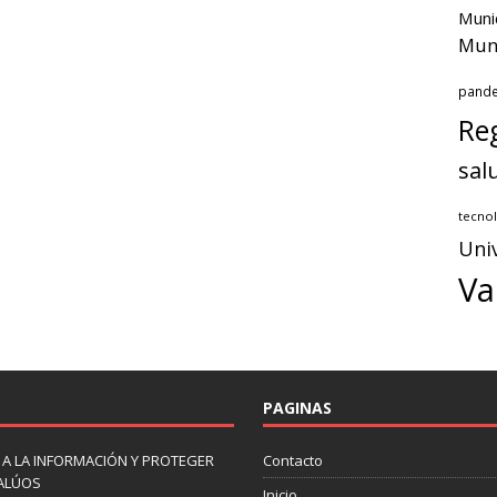
Muni
Muni
pand
Reg
sal
tecnol
Uni
Va
PAGINAS
 A LA INFORMACIÓN Y PROTEGER
Contacto
VALÚOS
Inicio