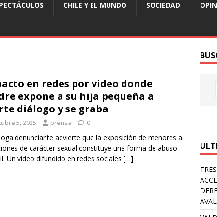
SPECTÁCULOS
CHILE Y EL MUNDO
SOCIEDAD
OPIN
BUS
acto en redes por video donde
re expone a su hija pequeña a
rte diálogo y se graba
tubre 5, 2025
prensa
0
loga denunciante advierte que la exposición de menores a
ULT
ciones de carácter sexual constituye una forma de abuso
til. Un video difundido en redes sociales
[…]
TRES
ACCE
DERE
AVA