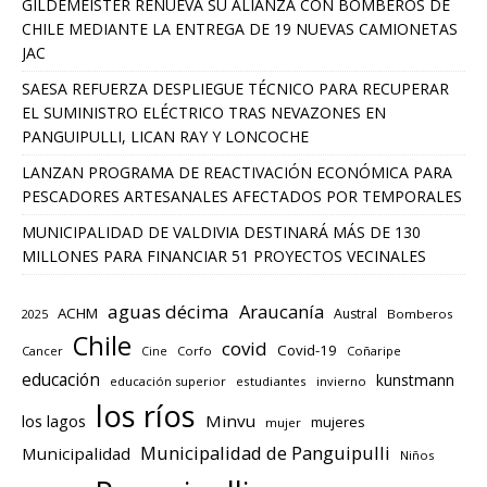
GILDEMEISTER RENUEVA SU ALIANZA CON BOMBEROS DE
CHILE MEDIANTE LA ENTREGA DE 19 NUEVAS CAMIONETAS
JAC
SAESA REFUERZA DESPLIEGUE TÉCNICO PARA RECUPERAR
EL SUMINISTRO ELÉCTRICO TRAS NEVAZONES EN
PANGUIPULLI, LICAN RAY Y LONCOCHE
LANZAN PROGRAMA DE REACTIVACIÓN ECONÓMICA PARA
PESCADORES ARTESANALES AFECTADOS POR TEMPORALES
MUNICIPALIDAD DE VALDIVIA DESTINARÁ MÁS DE 130
MILLONES PARA FINANCIAR 51 PROYECTOS VECINALES
aguas décima
Araucanía
ACHM
Austral
2025
Bomberos
Chile
covid
Covid-19
Cancer
Corfo
Coñaripe
Cine
educación
kunstmann
educación superior
estudiantes
invierno
los ríos
los lagos
Minvu
mujeres
mujer
Municipalidad de Panguipulli
Municipalidad
Niños