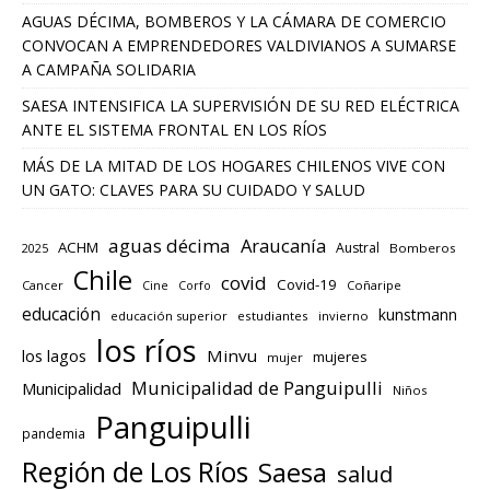
AGUAS DÉCIMA, BOMBEROS Y LA CÁMARA DE COMERCIO
CONVOCAN A EMPRENDEDORES VALDIVIANOS A SUMARSE
A CAMPAÑA SOLIDARIA
SAESA INTENSIFICA LA SUPERVISIÓN DE SU RED ELÉCTRICA
ANTE EL SISTEMA FRONTAL EN LOS RÍOS
MÁS DE LA MITAD DE LOS HOGARES CHILENOS VIVE CON
UN GATO: CLAVES PARA SU CUIDADO Y SALUD
aguas décima
Araucanía
ACHM
Austral
2025
Bomberos
Chile
covid
Covid-19
Cancer
Corfo
Coñaripe
Cine
educación
kunstmann
educación superior
estudiantes
invierno
los ríos
los lagos
Minvu
mujeres
mujer
Municipalidad de Panguipulli
Municipalidad
Niños
Panguipulli
pandemia
Región de Los Ríos
Saesa
salud