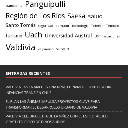
Panguipulli
pandemia
Región de Los Ríos
Saesa
salud
Santo Tomás
seguridad
sernatur
tecnología
Teletón
Temuco
Uach
Universidad Austral
turismo
UST
vacaciones
Valdivia
verano
valparaiso
ENTRADAS RECIENTES
VALDIVIA LANZA ARIEL ES UNA NIÑA, EL PRIMER CUENTO SOBRE
INFANCIAS TRANS EN CHILE
EL PLAN LAS ÁNIMAS IMPULSA PROYECTOS CLAVE PARA
TRANSFORMAR EL DESARROLLO URBANO DE VALDIVIA
VALDIVIA CELEBRA EL DÍA DE LA NIÑEZ CON EL ESPECTÁCULO
GRATUITO CIRCO DE DINOSAURIOS