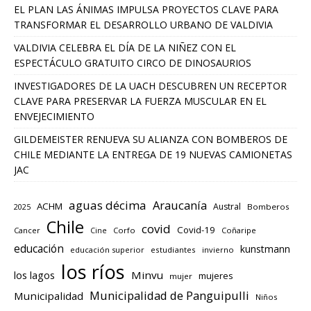
EL PLAN LAS ÁNIMAS IMPULSA PROYECTOS CLAVE PARA
TRANSFORMAR EL DESARROLLO URBANO DE VALDIVIA
VALDIVIA CELEBRA EL DÍA DE LA NIÑEZ CON EL
ESPECTÁCULO GRATUITO CIRCO DE DINOSAURIOS
INVESTIGADORES DE LA UACH DESCUBREN UN RECEPTOR
CLAVE PARA PRESERVAR LA FUERZA MUSCULAR EN EL
ENVEJECIMIENTO
GILDEMEISTER RENUEVA SU ALIANZA CON BOMBEROS DE
CHILE MEDIANTE LA ENTREGA DE 19 NUEVAS CAMIONETAS
JAC
aguas décima
Araucanía
ACHM
Austral
2025
Bomberos
Chile
covid
Covid-19
Cancer
Corfo
Coñaripe
Cine
educación
kunstmann
educación superior
estudiantes
invierno
los ríos
los lagos
Minvu
mujeres
mujer
Municipalidad de Panguipulli
Municipalidad
Niños