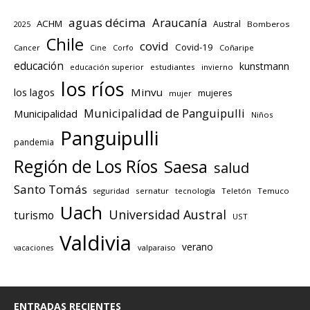
aguas décima
Araucanía
ACHM
Austral
2025
Bomberos
Chile
covid
Covid-19
Cancer
Corfo
Coñaripe
Cine
educación
kunstmann
educación superior
estudiantes
invierno
los ríos
los lagos
Minvu
mujeres
mujer
Municipalidad de Panguipulli
Municipalidad
Niños
Panguipulli
pandemia
Región de Los Ríos
Saesa
salud
Santo Tomás
seguridad
sernatur
tecnología
Teletón
Temuco
Uach
Universidad Austral
turismo
UST
Valdivia
verano
valparaiso
vacaciones
ENTRADAS RECIENTES