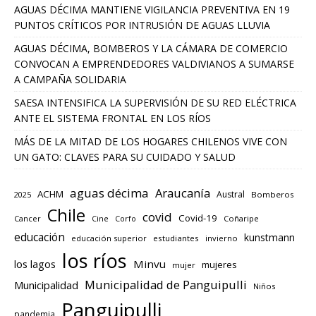
AGUAS DÉCIMA MANTIENE VIGILANCIA PREVENTIVA EN 19
PUNTOS CRÍTICOS POR INTRUSIÓN DE AGUAS LLUVIA
AGUAS DÉCIMA, BOMBEROS Y LA CÁMARA DE COMERCIO
CONVOCAN A EMPRENDEDORES VALDIVIANOS A SUMARSE
A CAMPAÑA SOLIDARIA
SAESA INTENSIFICA LA SUPERVISIÓN DE SU RED ELÉCTRICA
ANTE EL SISTEMA FRONTAL EN LOS RÍOS
MÁS DE LA MITAD DE LOS HOGARES CHILENOS VIVE CON
UN GATO: CLAVES PARA SU CUIDADO Y SALUD
aguas décima
Araucanía
ACHM
Austral
2025
Bomberos
Chile
covid
Covid-19
Cancer
Corfo
Coñaripe
Cine
educación
kunstmann
educación superior
estudiantes
invierno
los ríos
los lagos
Minvu
mujeres
mujer
Municipalidad de Panguipulli
Municipalidad
Niños
Panguipulli
pandemia