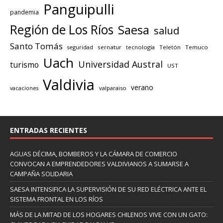
Panguipulli
pandemia
Región de Los Ríos
Saesa
salud
Santo Tomás
seguridad
sernatur
tecnología
Teletón
Temuco
Uach
Universidad Austral
turismo
UST
Valdivia
verano
valparaiso
vacaciones
ENTRADAS RECIENTES
AGUAS DÉCIMA, BOMBEROS Y LA CÁMARA DE COMERCIO
CONVOCAN A EMPRENDEDORES VALDIVIANOS A SUMARSE A
CAMPAÑA SOLIDARIA
SAESA INTENSIFICA LA SUPERVISIÓN DE SU RED ELÉCTRICA ANTE EL
SISTEMA FRONTAL EN LOS RÍOS
MÁS DE LA MITAD DE LOS HOGARES CHILENOS VIVE CON UN GATO: