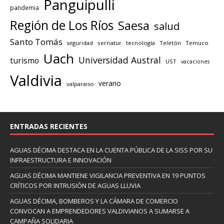
Panguipulli
pandemia
Región de Los Ríos
Saesa
salud
Santo Tomás
seguridad
sernatur
tecnología
Teletón
Temuco
Uach
Universidad Austral
turismo
UST
vacaciones
Valdivia
verano
valparaiso
ENTRADAS RECIENTES
AGUAS DÉCIMA DESTACA EN LA CUENTA PÚBLICA DE LA SISS POR SU
INFRAESTRUCTURA E INNOVACIÓN
AGUAS DÉCIMA MANTIENE VIGILANCIA PREVENTIVA EN 19 PUNTOS
CRÍTICOS POR INTRUSIÓN DE AGUAS LLUVIA
AGUAS DÉCIMA, BOMBEROS Y LA CÁMARA DE COMERCIO
CONVOCAN A EMPRENDEDORES VALDIVIANOS A SUMARSE A
CAMPAÑA SOLIDARIA