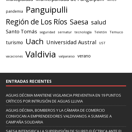
Panguipulli
pandemia
Región de Los Ríos
Saesa
salud
Santo Tomás
seguridad
sernatur
tecnología
Teletón
Temuco
Uach
Universidad Austral
turismo
UST
Valdivia
verano
valparaiso
vacaciones
ENTRADAS RECIENTES
AGUAS DÉCIMA MANTIENE VIGILANCIA PREVENTIVA EN 19 PUNTOS
CRÍTICOS POR INTRUSIÓN DE AGUAS LLUVIA
AGUAS DÉCIMA, BOMBEROS Y LA CÁMARA DE COMERCIO
CONVOCAN A EMPRENDEDORES VALDIVIANOS A SUMARSE A
CAMPAÑA SOLIDARIA
SAESA INTENSIFICA LA SUPERVISIÓN DE SU RED ELÉCTRICA ANTE EL