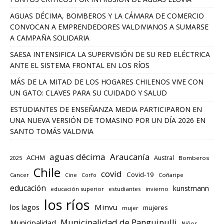
AGUAS DÉCIMA, BOMBEROS Y LA CÁMARA DE COMERCIO
CONVOCAN A EMPRENDEDORES VALDIVIANOS A SUMARSE
A CAMPAÑA SOLIDARIA
SAESA INTENSIFICA LA SUPERVISIÓN DE SU RED ELÉCTRICA
ANTE EL SISTEMA FRONTAL EN LOS RÍOS
MÁS DE LA MITAD DE LOS HOGARES CHILENOS VIVE CON
UN GATO: CLAVES PARA SU CUIDADO Y SALUD
ESTUDIANTES DE ENSEÑANZA MEDIA PARTICIPARON EN
UNA NUEVA VERSIÓN DE TOMASINO POR UN DÍA 2026 EN
SANTO TOMÁS VALDIVIA
aguas décima
Araucanía
ACHM
Austral
2025
Bomberos
Chile
covid
Covid-19
Cancer
Corfo
Coñaripe
Cine
educación
kunstmann
educación superior
estudiantes
invierno
los ríos
los lagos
Minvu
mujeres
mujer
Municipalidad de Panguipulli
Municipalidad
Niños