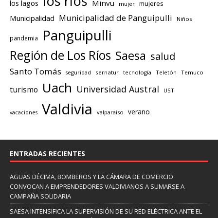
los ríos
los lagos
Minvu
mujeres
mujer
Municipalidad de Panguipulli
Municipalidad
Niños
Panguipulli
pandemia
Región de Los Ríos
Saesa
salud
Santo Tomás
seguridad
sernatur
tecnología
Teletón
Temuco
Uach
Universidad Austral
turismo
UST
Valdivia
verano
valparaiso
vacaciones
ENTRADAS RECIENTES
AGUAS DÉCIMA, BOMBEROS Y LA CÁMARA DE COMERCIO
CONVOCAN A EMPRENDEDORES VALDIVIANOS A SUMARSE A
CAMPAÑA SOLIDARIA
SAESA INTENSIFICA LA SUPERVISIÓN DE SU RED ELÉCTRICA ANTE EL