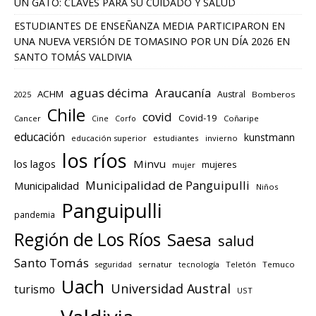
UN GATO: CLAVES PARA SU CUIDADO Y SALUD
ESTUDIANTES DE ENSEÑANZA MEDIA PARTICIPARON EN
UNA NUEVA VERSIÓN DE TOMASINO POR UN DÍA 2026 EN
SANTO TOMÁS VALDIVIA
aguas décima
Araucanía
ACHM
Austral
2025
Bomberos
Chile
covid
Covid-19
Cancer
Corfo
Coñaripe
Cine
educación
kunstmann
educación superior
estudiantes
invierno
los ríos
los lagos
Minvu
mujeres
mujer
Municipalidad de Panguipulli
Municipalidad
Niños
Panguipulli
pandemia
Región de Los Ríos
Saesa
salud
Santo Tomás
seguridad
sernatur
tecnología
Teletón
Temuco
Uach
Universidad Austral
turismo
UST