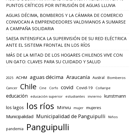
PUNTOS CRÍTICOS POR INTRUSIÓN DE AGUAS LLUVIA
AGUAS DÉCIMA, BOMBEROS Y LA CÁMARA DE COMERCIO
CONVOCAN A EMPRENDEDORES VALDIVIANOS A SUMARSE
A CAMPAÑA SOLIDARIA
SAESA INTENSIFICA LA SUPERVISIÓN DE SU RED ELÉCTRICA
ANTE EL SISTEMA FRONTAL EN LOS RÍOS
MÁS DE LA MITAD DE LOS HOGARES CHILENOS VIVE CON
UN GATO: CLAVES PARA SU CUIDADO Y SALUD
aguas décima
Araucanía
ACHM
Austral
2025
Bomberos
Chile
covid
Covid-19
Cancer
Corfo
Coñaripe
Cine
educación
kunstmann
educación superior
estudiantes
invierno
los ríos
los lagos
Minvu
mujeres
mujer
Municipalidad de Panguipulli
Municipalidad
Niños
Panguipulli
pandemia