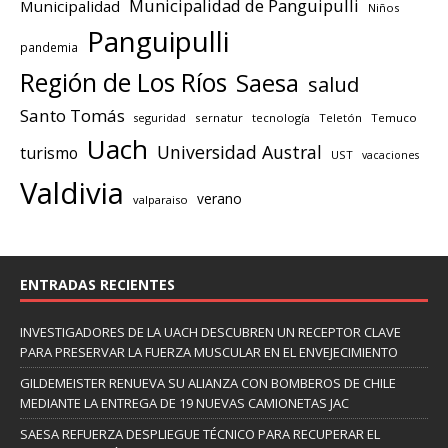
Municipalidad de Panguipulli
Municipalidad
Niños
Panguipulli
pandemia
Región de Los Ríos
Saesa
salud
Santo Tomás
seguridad
sernatur
tecnología
Teletón
Temuco
Uach
Universidad Austral
turismo
UST
vacaciones
Valdivia
verano
valparaiso
ENTRADAS RECIENTES
INVESTIGADORES DE LA UACH DESCUBREN UN RECEPTOR CLAVE
PARA PRESERVAR LA FUERZA MUSCULAR EN EL ENVEJECIMIENTO
GILDEMEISTER RENUEVA SU ALIANZA CON BOMBEROS DE CHILE
MEDIANTE LA ENTREGA DE 19 NUEVAS CAMIONETAS JAC
SAESA REFUERZA DESPLIEGUE TÉCNICO PARA RECUPERAR EL