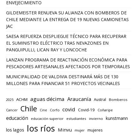
ENVEJECIMIENTO
GILDEMEISTER RENUEVA SU ALIANZA CON BOMBEROS DE
CHILE MEDIANTE LA ENTREGA DE 19 NUEVAS CAMIONETAS
JAC
SAESA REFUERZA DESPLIEGUE TÉCNICO PARA RECUPERAR
EL SUMINISTRO ELÉCTRICO TRAS NEVAZONES EN
PANGUIPULLI, LICAN RAY Y LONCOCHE
LANZAN PROGRAMA DE REACTIVACIÓN ECONÓMICA PARA
PESCADORES ARTESANALES AFECTADOS POR TEMPORALES
MUNICIPALIDAD DE VALDIVIA DESTINARÁ MÁS DE 130
MILLONES PARA FINANCIAR 51 PROYECTOS VECINALES
aguas décima
Araucanía
ACHM
Austral
2025
Bomberos
Chile
covid
Covid-19
Cancer
Corfo
Coñaripe
Cine
educación
kunstmann
educación superior
estudiantes
invierno
los ríos
los lagos
Minvu
mujeres
mujer