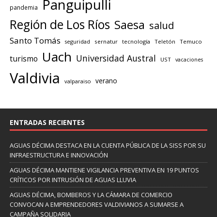
Panguipulli
pandemia
Región de Los Ríos
Saesa
salud
Santo Tomás
seguridad
sernatur
tecnología
Teletón
Temuco
Uach
Universidad Austral
turismo
UST
vacaciones
Valdivia
verano
valparaiso
ENTRADAS RECIENTES
AGUAS DÉCIMA DESTACA EN LA CUENTA PÚBLICA DE LA SISS POR SU
INFRAESTRUCTURA E INNOVACIÓN
AGUAS DÉCIMA MANTIENE VIGILANCIA PREVENTIVA EN 19 PUNTOS
CRÍTICOS POR INTRUSIÓN DE AGUAS LLUVIA
AGUAS DÉCIMA, BOMBEROS Y LA CÁMARA DE COMERCIO
CONVOCAN A EMPRENDEDORES VALDIVIANOS A SUMARSE A
CAMPAÑA SOLIDARIA