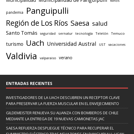
Niños
Panguipulli
pandemia
Región de Los Ríos
Saesa
salud
Santo Tomás
seguridad
sernatur
tecnología
Teletón
Temuco
Uach
Universidad Austral
turismo
UST
vacaciones
Valdivia
verano
valparaiso
ENTRADAS RECIENTES
INVESTIGADORES DE LA UACH DESCUBREN UN RECEPTOR CLAVE
PARA PRESERVAR LA FUERZA MUSCULAR EN EL ENVEJECIMIENTO
GILDEMEISTER RENUEVA SU ALIANZA CON BOMBEROS DE CHILE
MEDIANTE LA ENTREGA DE 19 NUEVAS CAMIONETAS JAC
SAESA REFUERZA DESPLIEGUE TÉCNICO PARA RECUPERAR EL
SUMINISTRO ELÉCTRICO TRAS NEVAZONES EN PANGUIPULLI, LICAN