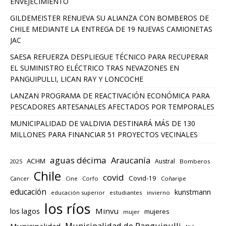
ENVEJECIMIENTO
GILDEMEISTER RENUEVA SU ALIANZA CON BOMBEROS DE
CHILE MEDIANTE LA ENTREGA DE 19 NUEVAS CAMIONETAS
JAC
SAESA REFUERZA DESPLIEGUE TÉCNICO PARA RECUPERAR
EL SUMINISTRO ELÉCTRICO TRAS NEVAZONES EN
PANGUIPULLI, LICAN RAY Y LONCOCHE
LANZAN PROGRAMA DE REACTIVACIÓN ECONÓMICA PARA
PESCADORES ARTESANALES AFECTADOS POR TEMPORALES
MUNICIPALIDAD DE VALDIVIA DESTINARÁ MÁS DE 130
MILLONES PARA FINANCIAR 51 PROYECTOS VECINALES
aguas décima
Araucanía
ACHM
Austral
2025
Bomberos
Chile
covid
Covid-19
Cancer
Corfo
Coñaripe
Cine
educación
kunstmann
educación superior
estudiantes
invierno
los ríos
los lagos
Minvu
mujeres
mujer
Municipalidad de Panguipulli
Municipalidad