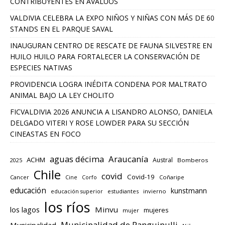
CONTRIBUYENTES EN AVALÚOS
VALDIVIA CELEBRA LA EXPO NIÑOS Y NIÑAS CON MÁS DE 60
STANDS EN EL PARQUE SAVAL
INAUGURAN CENTRO DE RESCATE DE FAUNA SILVESTRE EN
HUILO HUILO PARA FORTALECER LA CONSERVACIÓN DE
ESPECIES NATIVAS
PROVIDENCIA LOGRA INÉDITA CONDENA POR MALTRATO
ANIMAL BAJO LA LEY CHOLITO
FICVALDIVIA 2026 ANUNCIA A LISANDRO ALONSO, DANIELA
DELGADO VITERI Y ROSE LOWDER PARA SU SECCIÓN
CINEASTAS EN FOCO
aguas décima
Araucanía
ACHM
Austral
2025
Bomberos
Chile
covid
Covid-19
Cancer
Corfo
Coñaripe
Cine
educación
kunstmann
educación superior
estudiantes
invierno
los ríos
los lagos
Minvu
mujeres
mujer
Municipalidad de Panguipulli
Municipalidad