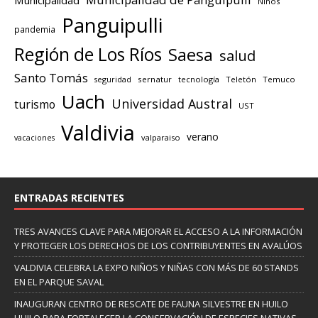
Niños
Panguipulli
pandemia
Región de Los Ríos
Saesa
salud
Santo Tomás
seguridad
sernatur
tecnología
Teletón
Temuco
Uach
Universidad Austral
turismo
UST
Valdivia
verano
valparaiso
vacaciones
ENTRADAS RECIENTES
TRES AVANCES CLAVE PARA MEJORAR EL ACCESO A LA INFORMACIÓN
Y PROTEGER LOS DERECHOS DE LOS CONTRIBUYENTES EN AVALÚOS
VALDIVIA CELEBRA LA EXPO NIÑOS Y NIÑAS CON MÁS DE 60 STANDS
EN EL PARQUE SAVAL
INAUGURAN CENTRO DE RESCATE DE FAUNA SILVESTRE EN HUILO
HUILO PARA FORTALECER LA CONSERVACIÓN DE ESPECIES NATIVAS