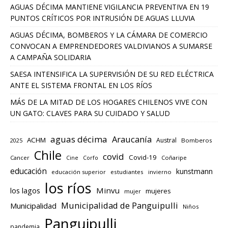
AGUAS DÉCIMA MANTIENE VIGILANCIA PREVENTIVA EN 19
PUNTOS CRÍTICOS POR INTRUSIÓN DE AGUAS LLUVIA
AGUAS DÉCIMA, BOMBEROS Y LA CÁMARA DE COMERCIO
CONVOCAN A EMPRENDEDORES VALDIVIANOS A SUMARSE
A CAMPAÑA SOLIDARIA
SAESA INTENSIFICA LA SUPERVISIÓN DE SU RED ELÉCTRICA
ANTE EL SISTEMA FRONTAL EN LOS RÍOS
MÁS DE LA MITAD DE LOS HOGARES CHILENOS VIVE CON
UN GATO: CLAVES PARA SU CUIDADO Y SALUD
aguas décima
Araucanía
ACHM
Austral
2025
Bomberos
Chile
covid
Covid-19
Cancer
Corfo
Coñaripe
Cine
educación
kunstmann
educación superior
estudiantes
invierno
los ríos
los lagos
Minvu
mujeres
mujer
Municipalidad de Panguipulli
Municipalidad
Niños
Panguipulli
pandemia