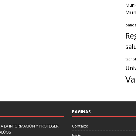
Muni
Muni
pand
Reg
sal
tecnol
Uni
Va
PAGINAS
 A LA INFORMACIÓN Y PROTEGER
Contacto
VALÚOS
Inicio