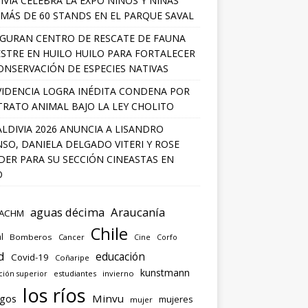
IVIA CELEBRA LA EXPO NIÑOS Y NIÑAS
MÁS DE 60 STANDS EN EL PARQUE SAVAL
GURAN CENTRO DE RESCATE DE FAUNA
ESTRE EN HUILO HUILO PARA FORTALECER
ONSERVACIÓN DE ESPECIES NATIVAS
IDENCIA LOGRA INÉDITA CONDENA POR
RATO ANIMAL BAJO LA LEY CHOLITO
ALDIVIA 2026 ANUNCIA A LISANDRO
SO, DANIELA DELGADO VITERI Y ROSE
ER PARA SU SECCIÓN CINEASTAS EN
O
aguas décima
Araucanía
ACHM
Chile
l
Bomberos
Cancer
Corfo
Cine
d
educación
Covid-19
Coñaripe
kunstmann
ión superior
estudiantes
invierno
los ríos
agos
Minvu
mujeres
mujer