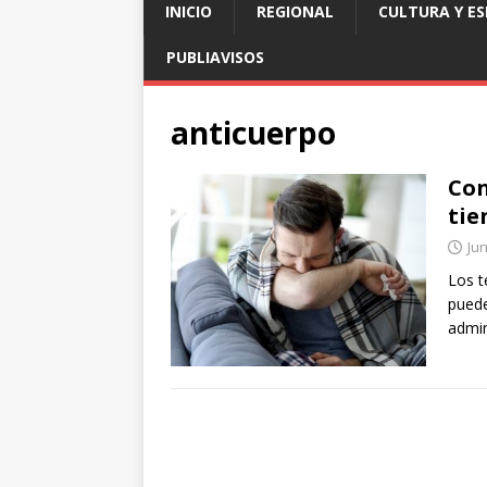
INICIO
REGIONAL
CULTURA Y E
PUBLIAVISOS
anticuerpo
Con
tie
Jun
Los t
puede
admin