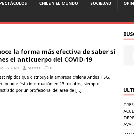
SPECTÁCULOS
CHILE Y EL MUNDO
SOCIEDAD
OPIN
BUS
oce la forma más efectiva de saber si
nes el anticuerpo del COVID-19
io 16, 2020
prensa
0
est rápidos que distribuye la empresa chilena Andes HSG,
n brindar ésta información en 15 minutos, siempre
ULT
istrado por un profesional del área de
[…]
TRES
ACCE
DERE
AVA