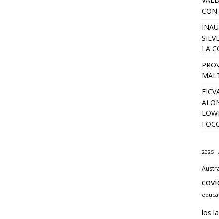
VALD
CON 
INAU
SILV
LA C
PROV
MALT
FICV
ALON
LOWD
FOC
2025
Austra
covi
educac
los l