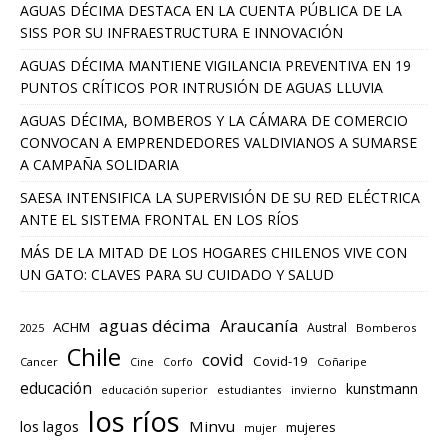
AGUAS DÉCIMA DESTACA EN LA CUENTA PÚBLICA DE LA
SISS POR SU INFRAESTRUCTURA E INNOVACIÓN
AGUAS DÉCIMA MANTIENE VIGILANCIA PREVENTIVA EN 19
PUNTOS CRÍTICOS POR INTRUSIÓN DE AGUAS LLUVIA
AGUAS DÉCIMA, BOMBEROS Y LA CÁMARA DE COMERCIO
CONVOCAN A EMPRENDEDORES VALDIVIANOS A SUMARSE
A CAMPAÑA SOLIDARIA
SAESA INTENSIFICA LA SUPERVISIÓN DE SU RED ELÉCTRICA
ANTE EL SISTEMA FRONTAL EN LOS RÍOS
MÁS DE LA MITAD DE LOS HOGARES CHILENOS VIVE CON
UN GATO: CLAVES PARA SU CUIDADO Y SALUD
aguas décima
Araucanía
ACHM
Austral
2025
Bomberos
Chile
covid
Covid-19
Cancer
Corfo
Coñaripe
Cine
educación
kunstmann
educación superior
estudiantes
invierno
los ríos
los lagos
Minvu
mujeres
mujer