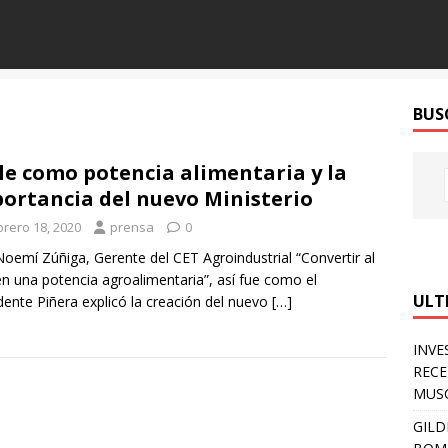
BUS
le como potencia alimentaria y la
ortancia del nuevo Ministerio
brero 18, 2020
prensa
0
Noemí Zúñiga, Gerente del CET Agroindustrial “Convertir al
en una potencia agroalimentaria”, así fue como el
ULT
dente Piñera explicó la creación del nuevo
[…]
INVE
RECE
MUSC
GILD