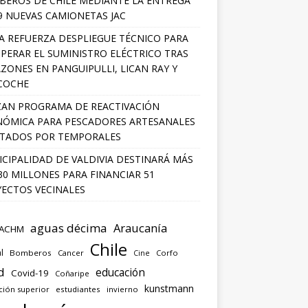
EROS DE CHILE MEDIANTE LA ENTREGA
9 NUEVAS CAMIONETAS JAC
A REFUERZA DESPLIEGUE TÉCNICO PARA
PERAR EL SUMINISTRO ELÉCTRICO TRAS
ZONES EN PANGUIPULLI, LICAN RAY Y
COCHE
AN PROGRAMA DE REACTIVACIÓN
ÓMICA PARA PESCADORES ARTESANALES
TADOS POR TEMPORALES
CIPALIDAD DE VALDIVIA DESTINARÁ MÁS
30 MILLONES PARA FINANCIAR 51
ECTOS VECINALES
aguas décima
Araucanía
ACHM
Chile
l
Bomberos
Cancer
Corfo
Cine
d
educación
Covid-19
Coñaripe
kunstmann
ción superior
estudiantes
invierno