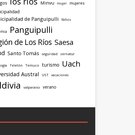
los ríos
agos
Minvu
mujeres
mujer
cipalidad
cipalidad de Panguipulli
Niños
Panguipulli
emia
ión de Los Ríos
Saesa
ud
Santo Tomás
seguridad
sernatur
Uach
turismo
ogía
Teletón
Temuco
ersidad Austral
UST
vacaciones
ldivia
verano
valparaiso