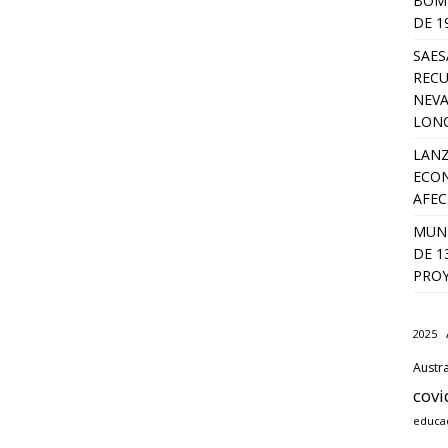
BOMB
DE 1
SAES
RECU
NEVA
LON
LANZ
ECON
AFEC
MUNI
DE 1
PROY
2025
Austra
covi
educa