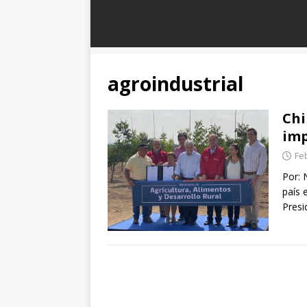
agroindustrial
Chi
imp
Fe
Por: 
país 
Presi