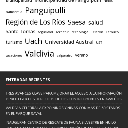
Niños
Panguipulli
pandemia
Región de Los Ríos
Saesa
salud
Santo Tomás
seguridad
sernatur
tecnología
Teletón
Temuco
Uach
Universidad Austral
turismo
UST
Valdivia
verano
valparaiso
vacaciones
ENTRADAS RECIENTES
TRES AVANCES CLAVE PARA MEJORAR EL ACCESO A LA INFORMACIÓN
Y PROTEGER LOS DERECHOS DE LOS CONTRIBUYENTES EN AVALÚOS
VALDIVIA CELEBRA LA EXPO NIÑOS Y NIÑAS CON MÁS DE 60 STANDS
EN EL PARQUE SAVAL
INAUGURAN CENTRO DE RESCATE DE FAUNA SILVESTRE EN HUILO
HUILO PARA FORTALECER LA CONSERVACIÓN DE ESPECIES NATIVAS