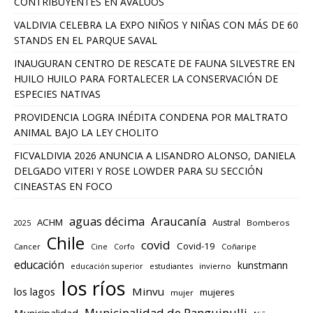
CONTRIBUYENTES EN AVALÚOS
VALDIVIA CELEBRA LA EXPO NIÑOS Y NIÑAS CON MÁS DE 60
STANDS EN EL PARQUE SAVAL
INAUGURAN CENTRO DE RESCATE DE FAUNA SILVESTRE EN
HUILO HUILO PARA FORTALECER LA CONSERVACIÓN DE
ESPECIES NATIVAS
PROVIDENCIA LOGRA INÉDITA CONDENA POR MALTRATO
ANIMAL BAJO LA LEY CHOLITO
FICVALDIVIA 2026 ANUNCIA A LISANDRO ALONSO, DANIELA
DELGADO VITERI Y ROSE LOWDER PARA SU SECCIÓN
CINEASTAS EN FOCO
aguas décima
Araucanía
ACHM
Austral
2025
Bomberos
Chile
covid
Covid-19
Cancer
Corfo
Coñaripe
Cine
educación
kunstmann
educación superior
estudiantes
invierno
los ríos
los lagos
Minvu
mujeres
mujer
Municipalidad de Panguipulli
Municipalidad