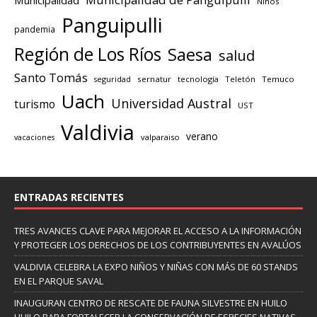
Niños
Panguipulli
pandemia
Región de Los Ríos
Saesa
salud
Santo Tomás
seguridad
sernatur
tecnología
Teletón
Temuco
Uach
Universidad Austral
turismo
UST
Valdivia
verano
valparaiso
vacaciones
ENTRADAS RECIENTES
TRES AVANCES CLAVE PARA MEJORAR EL ACCESO A LA INFORMACIÓN
Y PROTEGER LOS DERECHOS DE LOS CONTRIBUYENTES EN AVALÚOS
VALDIVIA CELEBRA LA EXPO NIÑOS Y NIÑAS CON MÁS DE 60 STANDS
EN EL PARQUE SAVAL
INAUGURAN CENTRO DE RESCATE DE FAUNA SILVESTRE EN HUILO
HUILO PARA FORTALECER LA CONSERVACIÓN DE ESPECIES NATIVAS