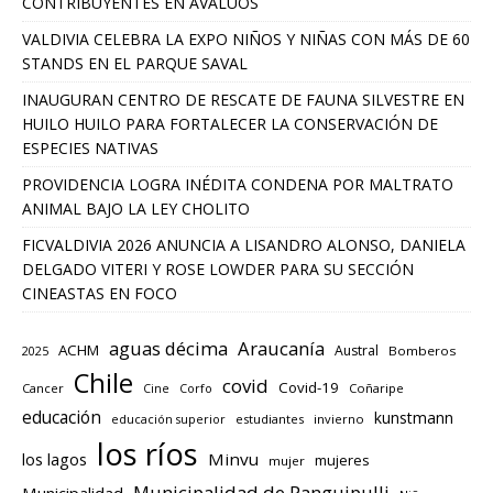
CONTRIBUYENTES EN AVALÚOS
VALDIVIA CELEBRA LA EXPO NIÑOS Y NIÑAS CON MÁS DE 60
STANDS EN EL PARQUE SAVAL
INAUGURAN CENTRO DE RESCATE DE FAUNA SILVESTRE EN
HUILO HUILO PARA FORTALECER LA CONSERVACIÓN DE
ESPECIES NATIVAS
PROVIDENCIA LOGRA INÉDITA CONDENA POR MALTRATO
ANIMAL BAJO LA LEY CHOLITO
FICVALDIVIA 2026 ANUNCIA A LISANDRO ALONSO, DANIELA
DELGADO VITERI Y ROSE LOWDER PARA SU SECCIÓN
CINEASTAS EN FOCO
aguas décima
Araucanía
ACHM
Austral
2025
Bomberos
Chile
covid
Covid-19
Cancer
Corfo
Coñaripe
Cine
educación
kunstmann
educación superior
estudiantes
invierno
los ríos
los lagos
Minvu
mujeres
mujer
Municipalidad de Panguipulli
Municipalidad