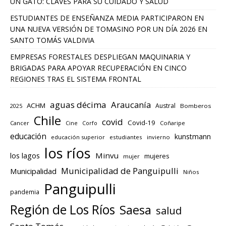
UN GATO: CLAVES PARA SU CUIDADO Y SALUD
ESTUDIANTES DE ENSEÑANZA MEDIA PARTICIPARON EN
UNA NUEVA VERSIÓN DE TOMASINO POR UN DÍA 2026 EN
SANTO TOMÁS VALDIVIA
EMPRESAS FORESTALES DESPLIEGAN MAQUINARIA Y
BRIGADAS PARA APOYAR RECUPERACIÓN EN CINCO
REGIONES TRAS EL SISTEMA FRONTAL
aguas décima
Araucanía
ACHM
Austral
2025
Bomberos
Chile
covid
Covid-19
Cancer
Corfo
Coñaripe
Cine
educación
kunstmann
educación superior
estudiantes
invierno
los ríos
los lagos
Minvu
mujeres
mujer
Municipalidad de Panguipulli
Municipalidad
Niños
Panguipulli
pandemia
Región de Los Ríos
Saesa
salud